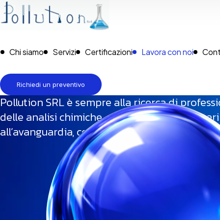
Chi siamo
Servizi
Certificazioni
Lavora con noi
Cont
Richiedi un preventivo
Pollution SRL è sempre alla ricerca di profess
delle analisi chimiche, ambientali o alimenta
all’avanguardia, consulta le posizioni attualme