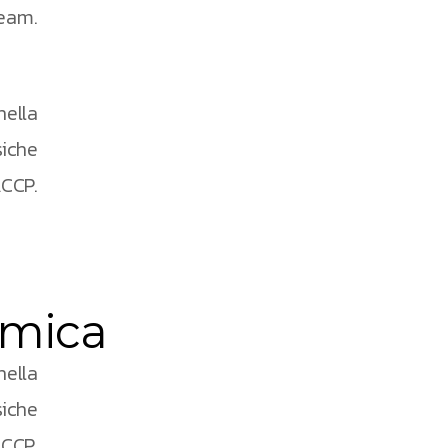
team.
nella
siche
ACCP.
imica
nella
siche
ACCP.