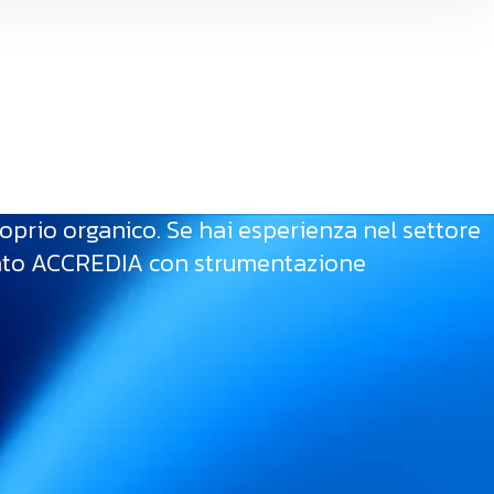
roprio organico. Se hai esperienza nel settore
ditato ACCREDIA con strumentazione