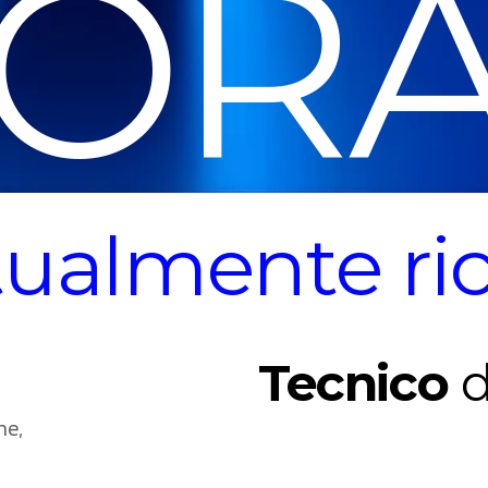
ORA
tualmente ri
Tecnico
d
he,