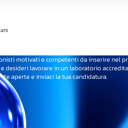
atti
ionisti motivati e competenti da inserire nel p
ri e desideri lavorare in un laboratorio accre
nte aperte e inviaci la tua candidatura.